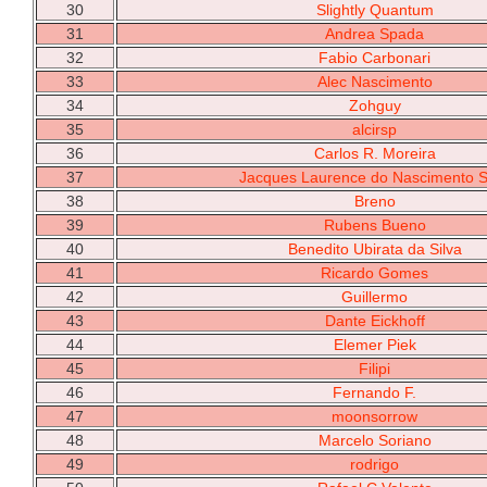
30
Slightly Quantum
31
Andrea Spada
32
Fabio Carbonari
33
Alec Nascimento
34
Zohguy
35
alcirsp
36
Carlos R. Moreira
37
Jacques Laurence do Nascimento S
38
Breno
39
Rubens Bueno
40
Benedito Ubirata da Silva
41
Ricardo Gomes
42
Guillermo
43
Dante Eickhoff
44
Elemer Piek
45
Filipi
46
Fernando F.
47
moonsorrow
48
Marcelo Soriano
49
rodrigo