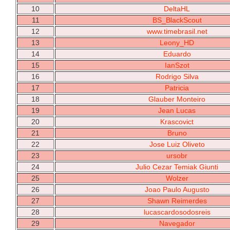
10
DeltaHL
11
BS_BlackScout
12
www.timebrasil.net
13
Leony_HD
14
Eduardo
15
IanSzot
16
Rodrigo Silva
17
Patricia
18
Glauber Monteiro
19
Jean Lucas
20
Krascovict
21
Bruno
22
Jose Luiz Oliveto
23
ursobr
24
Julio Cezar Temiak Giunti
25
Wolzer
26
Joao Paulo Augusto
27
Shawn Reimerdes
28
lucascardosodosreis
29
Navegador