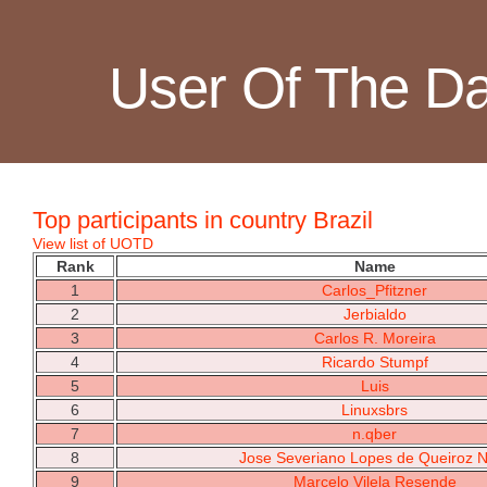
User Of The D
Top participants in country Brazil
View list of UOTD
Rank
Name
1
Carlos_Pfitzner
2
Jerbialdo
3
Carlos R. Moreira
4
Ricardo Stumpf
5
Luis
6
Linuxsbrs
7
n.qber
8
Jose Severiano Lopes de Queiroz 
9
Marcelo Vilela Resende