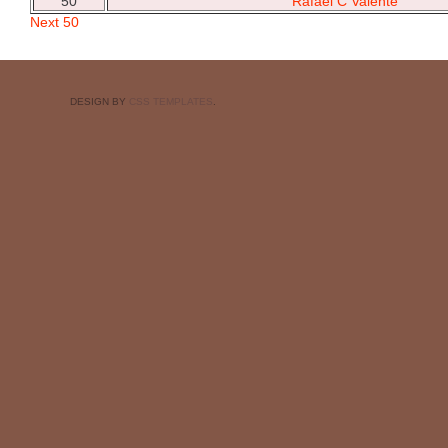
50
Rafael C Valente
Next 50
DESIGN BY
CSS TEMPLATES
.