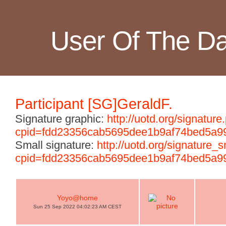
User Of The D
Participant [SG]GeraldF.
Signature graphic:
http://uotd.org/signature
cpid=fdd23356cab5695dee1b9af74bed5a9
Small signature:
http://uotd.org/signature_
cpid=fdd23356cab5695dee1b9af74bed5a9
Yoyo@home
Sun 25 Sep 2022 04:02:23 AM CEST