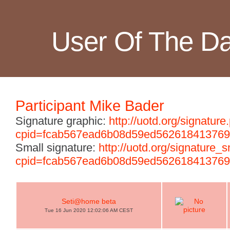
User Of The D
Participant Mike Bader
Signature graphic:
http://uotd.org/signature
cpid=fcab567ead6b08d59ed562618413769
Small signature:
http://uotd.org/signature_
cpid=fcab567ead6b08d59ed562618413769
Seti@home beta
Tue 16 Jun 2020 12:02:06 AM CEST