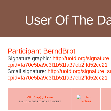
User Of The D
Participant BerndBrot
Signature graphic:
http://uotd.org/signature
cpid=fa70e5ba9c3f1b51fa37eb2ffd52cc21
Small signature:
http://uotd.org/signature_
cpid=fa70e5ba9c3f1b51fa37eb2ffd52cc21
WUProp@Home
Sun 20 Jul 2025 03:05:45 PM CEST