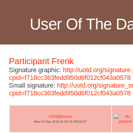
User Of The D
Participant Frenk
Signature graphic:
http://uotd.org/signature
cpid=f718cc363fedd950d6f012cf043a0578
Small signature:
http://uotd.org/signature_
cpid=f718cc363fedd950d6f012cf043a0578
CAS@home
Mon 03 Sep 2018 01:05:46 PM CEST