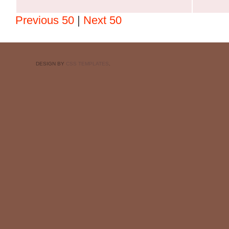
Previous 50
|
Next 50
DESIGN BY
CSS TEMPLATES
.