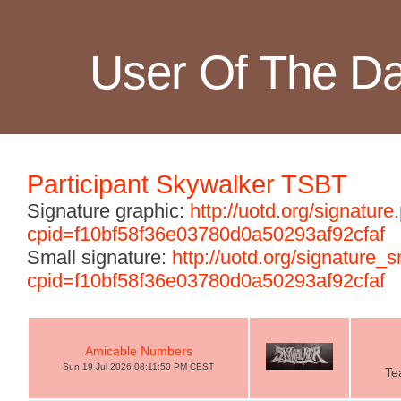
User Of The D
Participant Skywalker TSBT
Signature graphic:
http://uotd.org/signature
cpid=f10bf58f36e03780d0a50293af92cfaf
Small signature:
http://uotd.org/signature_
cpid=f10bf58f36e03780d0a50293af92cfaf
Amicable Numbers
Sun 19 Jul 2026 08:11:50 PM CEST
Te