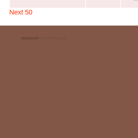
Next 50
DESIGN BY
CSS TEMPLATES
.