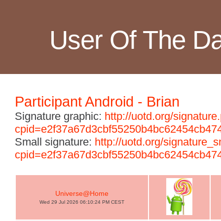
User Of The D
Participant Android - Brian
Signature graphic:
http://uotd.org/signature
cpid=e2f37a67d3cbf55250b4bc62454cb47
Small signature:
http://uotd.org/signature_
cpid=e2f37a67d3cbf55250b4bc62454cb47
Universe@Home
Wed 29 Jul 2026 06:10:24 PM CEST