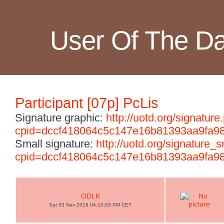
User Of The D
Participant [07p] PcLis
Signature graphic:
http://uotd.org/signature
cpid=dccf418064c5c147e16b81393aa9fa9
Small signature:
http://uotd.org/signature_
cpid=dccf418064c5c147e16b81393aa9fa9
ODLK
Sat 03 Nov 2018 04:10:03 PM CET