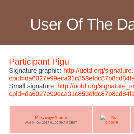
User Of The D
Participant Pigu
Signature graphic:
http://uotd.org/signature
cpid=da6027e99eca31c853efdc87b8cd84f
Small signature:
http://uotd.org/signature_
cpid=da6027e99eca31c853efdc87b8cd84f
Milkyway@home
Wed 04 Oct 2017 01:00:59 AM CEST