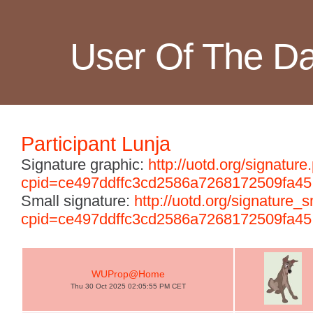
User Of The D
Participant Lunja
Signature graphic:
http://uotd.org/signature
cpid=ce497ddffc3cd2586a7268172509fa45
Small signature:
http://uotd.org/signature_
cpid=ce497ddffc3cd2586a7268172509fa45
WUProp@Home
Thu 30 Oct 2025 02:05:55 PM CET