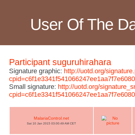
User Of The D
Participant suguruhirahara
Signature graphic:
http://uotd.org/signature
cpid=c6f1e3341f541066247ee1aa7f7e6080
Small signature:
http://uotd.org/signature_
cpid=c6f1e3341f541066247ee1aa7f7e6080
MalariaControl.net
Sat 10 Jan 2015 03:00:49 AM CET