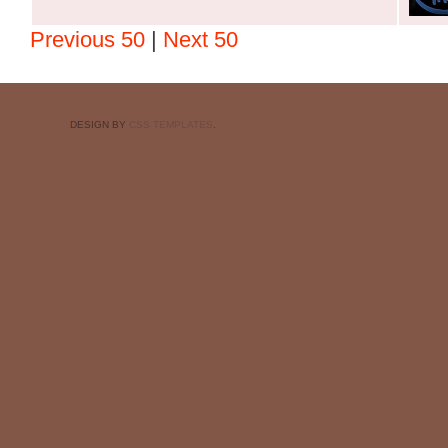
Previous 50
|
Next 50
DESIGN BY
CSS TEMPLATES
.