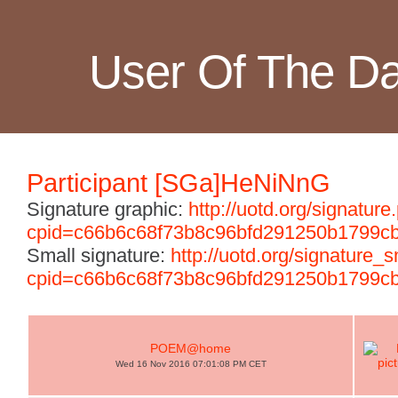
User Of The D
Participant [SGa]HeNiNnG
Signature graphic:
http://uotd.org/signature
cpid=c66b6c68f73b8c96bfd291250b1799c
Small signature:
http://uotd.org/signature_
cpid=c66b6c68f73b8c96bfd291250b1799c
POEM@home
Wed 16 Nov 2016 07:01:08 PM CET