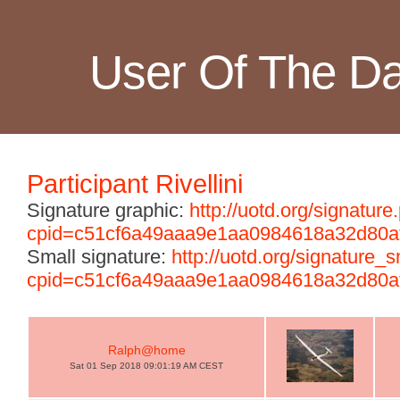
User Of The D
Participant Rivellini
Signature graphic:
http://uotd.org/signature
cpid=c51cf6a49aaa9e1aa0984618a32d80a
Small signature:
http://uotd.org/signature_
cpid=c51cf6a49aaa9e1aa0984618a32d80a
Ralph@home
Sat 01 Sep 2018 09:01:19 AM CEST