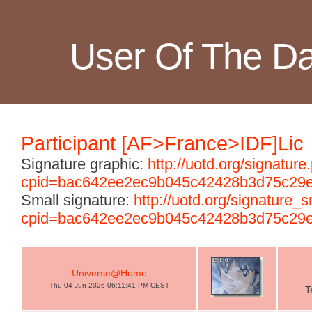
User Of The D
Participant [AF>France>IDF]Lic
Signature graphic:
http://uotd.org/signature
cpid=bac642ee2ec9b045c42428b3d75c29
Small signature:
http://uotd.org/signature_
cpid=bac642ee2ec9b045c42428b3d75c29
Universe@Home
Thu 04 Jun 2026 06:11:41 PM CEST
T