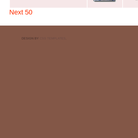
Next 50
DESIGN BY
CSS TEMPLATES
.