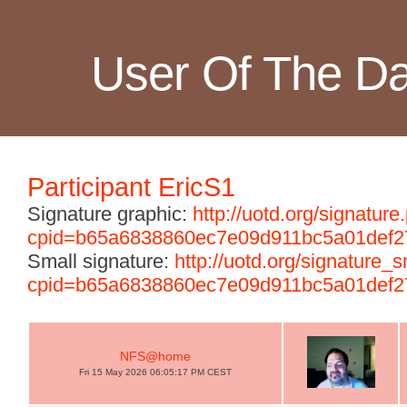
User Of The D
Participant EricS1
Signature graphic:
http://uotd.org/signature
cpid=b65a6838860ec7e09d911bc5a01def2
Small signature:
http://uotd.org/signature_
cpid=b65a6838860ec7e09d911bc5a01def2
NFS@home
Fri 15 May 2026 06:05:17 PM CEST