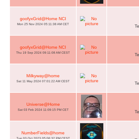
goofyxGrid@Home NCI
Mon 25 Nov 2024 05:11:38 AM CET
T
goofyxGrid@Home NCI
Thu 19 Sep 2024 09:11:08 AM CEST
T
Milkyway@home
Sat 11 May 2024 07:01:22 AM CEST
T
Universe@Home
Sat 03 Feb 2024 11:09:15 PM CET
T
NumberFields@home
Tue 03 Oct 2023 05:06:32 PM CEST