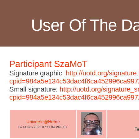
User Of The D
Participant SzaMoT
Signature graphic:
http://uotd.org/signature
cpid=984a5e134c53dac4f6ca452996ca997
Small signature:
http://uotd.org/signature_
cpid=984a5e134c53dac4f6ca452996ca997
Universe@Home
Fri 14 Nov 2025 07:11:04 PM CET
T