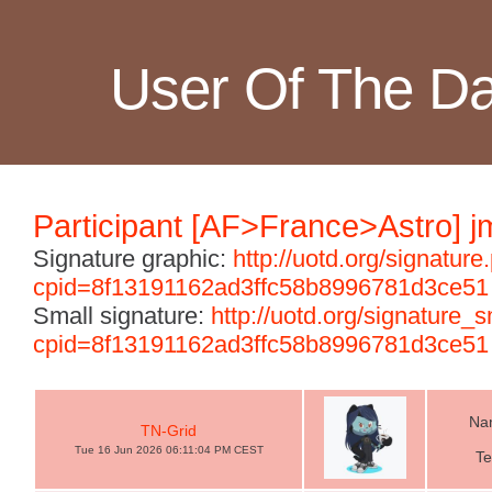
User Of The D
Participant [AF>France>Astro] j
Signature graphic:
http://uotd.org/signature
cpid=8f13191162ad3ffc58b8996781d3ce51
Small signature:
http://uotd.org/signature_
cpid=8f13191162ad3ffc58b8996781d3ce51
Nam
TN-Grid
Tue 16 Jun 2026 06:11:04 PM CEST
Te