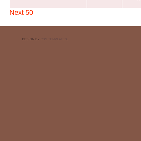
Next 50
DESIGN BY
CSS TEMPLATES
.