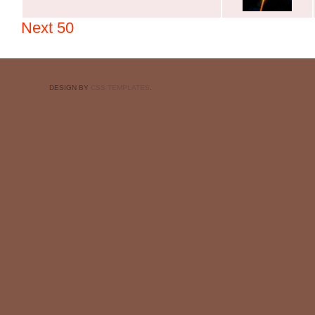
Next 50
DESIGN BY
CSS TEMPLATES
.