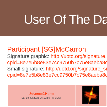
User Of The D
Participant [SG]McCarron
Signature graphic:
http://uotd.org/signature
cpid=8e7e5b8e83e7cc9750b7c75e8aeba8
Small signature:
http://uotd.org/signature_
cpid=8e7e5b8e83e7cc9750b7c75e8aeba8
Universe@Home
Sat 18 Jul 2026 06:10:55 PM CEST