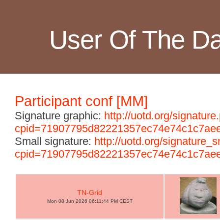
User Of The D
Participant conf [MM]
Signature graphic:
http://uotd.org/signature
cpid=71907795d82221357ec74e74c1c7ae
Small signature:
http://uotd.org/signature_
cpid=71907795d82221357ec74e74c1c7ae
TN-Grid
Mon 08 Jun 2026 06:11:44 PM CEST