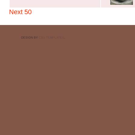
Next 50
DESIGN BY
CSS TEMPLATES
.