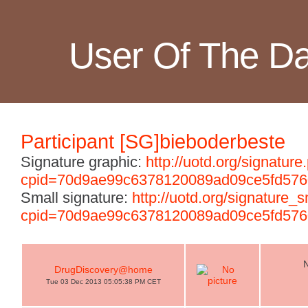
User Of The D
Participant [SG]bieboderbeste
Signature graphic:
http://uotd.org/signature
cpid=70d9ae99c6378120089ad09ce5fd576
Small signature:
http://uotd.org/signature_
cpid=70d9ae99c6378120089ad09ce5fd576
DrugDiscovery@home
Tue 03 Dec 2013 05:05:38 PM CET