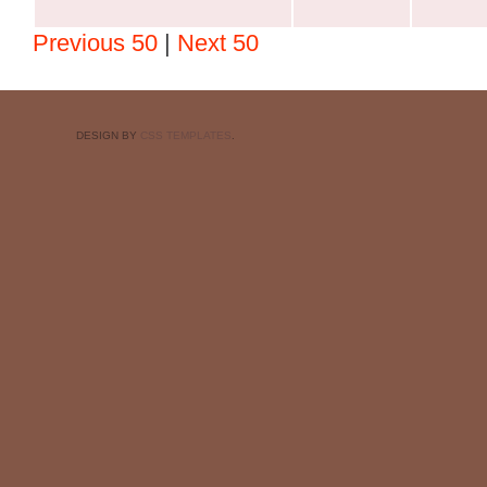
Previous 50
|
Next 50
DESIGN BY
CSS TEMPLATES
.