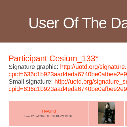
User Of The D
Participant Cesium_133*
Signature graphic:
http://uotd.org/signature
cpid=636c1b923aad4eda6740be0afbee2e
Small signature:
http://uotd.org/signature_
cpid=636c1b923aad4eda6740be0afbee2e
TN-Grid
Sun 12 Jul 2026 06:10:48 PM CEST