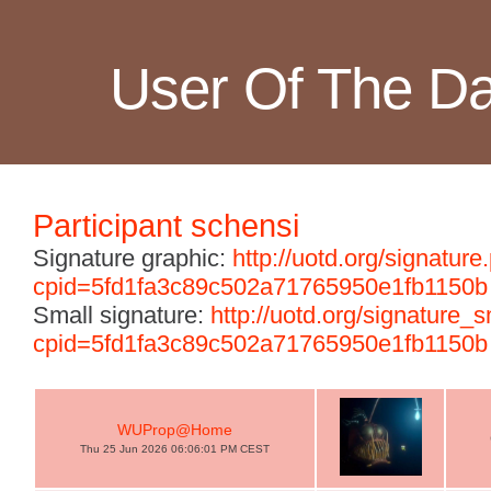
User Of The D
Participant schensi
Signature graphic:
http://uotd.org/signature
cpid=5fd1fa3c89c502a71765950e1fb1150b
Small signature:
http://uotd.org/signature_
cpid=5fd1fa3c89c502a71765950e1fb1150b
WUProp@Home
Thu 25 Jun 2026 06:06:01 PM CEST