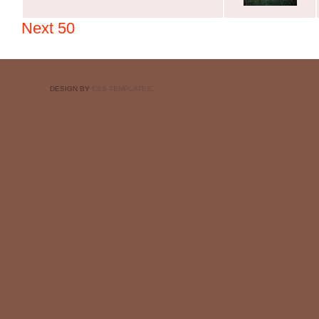
Next 50
DESIGN BY
CSS TEMPLATES
.