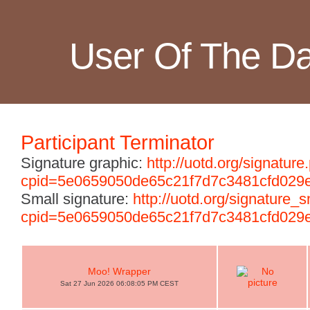
User Of The D
Participant Terminator
Signature graphic:
http://uotd.org/signature
cpid=5e0659050de65c21f7d7c3481cfd029
Small signature:
http://uotd.org/signature_
cpid=5e0659050de65c21f7d7c3481cfd029
Moo! Wrapper
Sat 27 Jun 2026 06:08:05 PM CEST