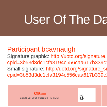
User Of The D
Participant bcavnaugh
Signature graphic:
http://uotd.org/signature
cpid=3b53d3dc1cfa3194c556caa617b339c
Small signature:
http://uotd.org/signature_
cpid=3b53d3dc1cfa3194c556caa617b339c
SRBase
Sat 25 Jul 2026 03:11:16 PM CEST