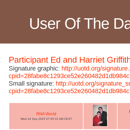
User Of The D
Participant Ed and Harriet Griffit
Signature graphic:
http://uotd.org/signature
cpid=28fabe8c1293ce52e260482d1db984c
Small signature:
http://uotd.org/signature_
cpid=28fabe8c1293ce52e260482d1db984c
RNA World
Wed 24 Sep 2025 07:05:31 AM CEST