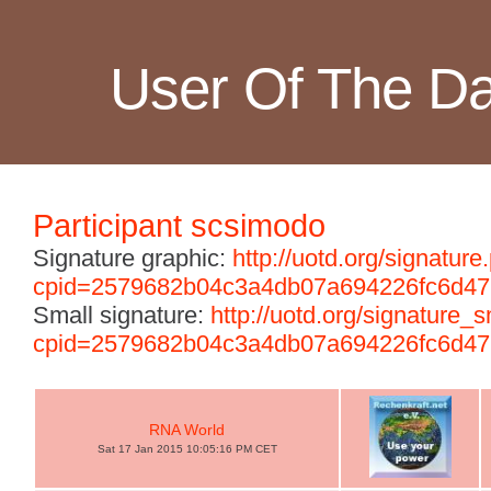
User Of The D
Participant scsimodo
Signature graphic:
http://uotd.org/signature
cpid=2579682b04c3a4db07a694226fc6d47
Small signature:
http://uotd.org/signature_
cpid=2579682b04c3a4db07a694226fc6d47
RNA World
Sat 17 Jan 2015 10:05:16 PM CET