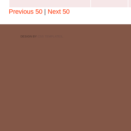
Previous 50
|
Next 50
DESIGN BY
CSS TEMPLATES
.