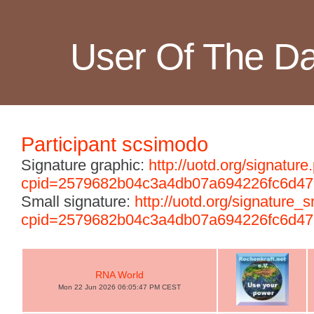
User Of The D
Participant scsimodo
Signature graphic:
http://uotd.org/signature
cpid=2579682b04c3a4db07a694226fc6d47
Small signature:
http://uotd.org/signature_
cpid=2579682b04c3a4db07a694226fc6d47
RNA World
Mon 22 Jun 2026 06:05:47 PM CEST