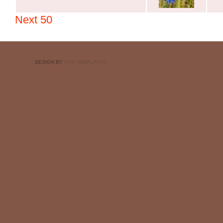
Next 50
DESIGN BY
CSS TEMPLATES
.