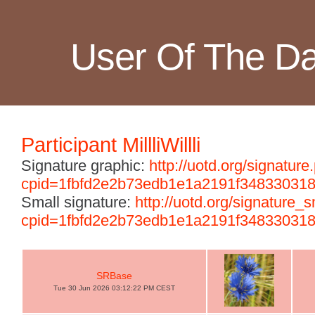
User Of The D
Participant MillliWillli
Signature graphic:
http://uotd.org/signature
cpid=1fbfd2e2b73edb1e1a2191f34833031
Small signature:
http://uotd.org/signature_
cpid=1fbfd2e2b73edb1e1a2191f34833031
SRBase
Tue 30 Jun 2026 03:12:22 PM CEST