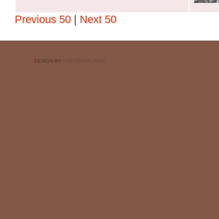
Previous 50
|
Next 50
DESIGN BY
CSS TEMPLATES
.