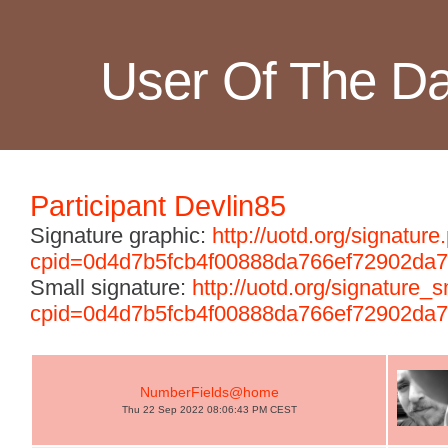
User Of The D
Participant Devlin85
Signature graphic:
http://uotd.org/signature
cpid=0d4d7b5fcb4f00888da766ef72902da7
Small signature:
http://uotd.org/signature_
cpid=0d4d7b5fcb4f00888da766ef72902da7
NumberFields@home
Thu 22 Sep 2022 08:06:43 PM CEST