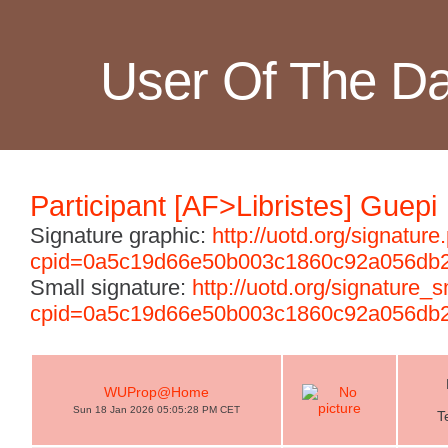
User Of The D
Participant [AF>Libristes] Guepi
Signature graphic:
http://uotd.org/signature
cpid=0a5c19d66e50b003c1860c92a056db
Small signature:
http://uotd.org/signature_
cpid=0a5c19d66e50b003c1860c92a056db
WUProp@Home
Sun 18 Jan 2026 05:05:28 PM CET
T