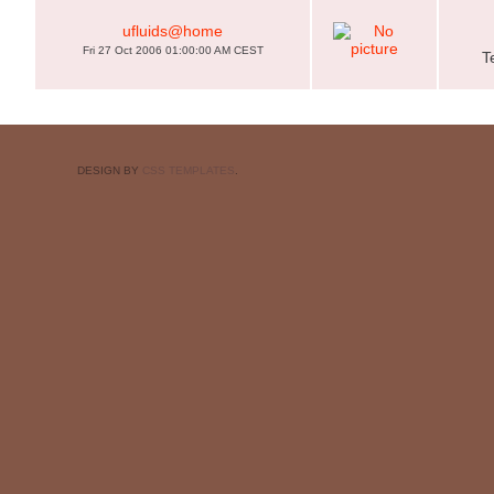
ufluids@home
Fri 27 Oct 2006 01:00:00 AM CEST
T
DESIGN BY
CSS TEMPLATES
.