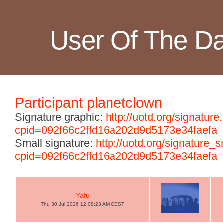
User Of The D
Participant planetclown
Signature graphic:
http://uotd.org/signature
cpid=092f66c2ffd16a202d9d5173e34faefa
Small signature:
http://uotd.org/signature_
cpid=092f66c2ffd16a202d9d5173e34faefa
Yafu
Thu 30 Jul 2026 12:08:23 AM CEST