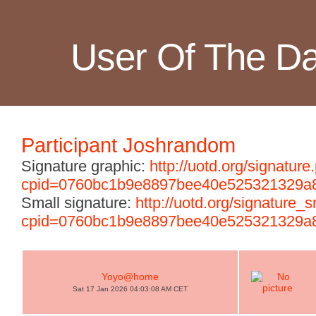
User Of The D
Participant Joshrandom
Signature graphic:
http://uotd.org/signature
cpid=0760bc1b9e8897bee40e525321329a
Small signature:
http://uotd.org/signature_
cpid=0760bc1b9e8897bee40e525321329a
Yoyo@home
Sat 17 Jan 2026 04:03:08 AM CET