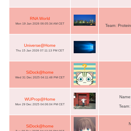
RNA World
Mon 19 Jan 2026 06:05:34 AM CET
Team: Protein
Universe@Home
Thu 15 Jan 2026 07:11:13 PM CET
SiDock@home
Wed 31 Dec 2025 04:11:48 PM CET
Name: 
WUProp@Home
Mon 29 Dec 2025 04:06:04 PM CET
Team:
N
SiDock@home